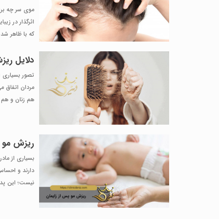
موی سر چه برای
اثرگذار در زی
که با ظاهر شدن
دلایل ریز
تصور بسیاری ا
مردان اتفاق می
هم زنان و هم م
ریزش مو پ
بسیاری از مادر
دارند و احساس 
نیست؛ این پدی